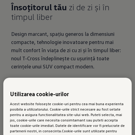
Însoțitorul tău
zi de zi și în
timpul liber
Design marcant, spațiu generos la dimensiuni
compacte, tehnologie inovatoare pentru mai
mult confort în viața de zi cu zi și în timpul liber:
noul T-Cross îndeplinește cu ușurință toate
cerințele unui SUV compact modern.
Utilizarea cookie-urilor
Acest website folosește cookie-uri pentru cea mai buna experienta
posibila a utilizatorului. Cookie-urile strict necesare au fost setate
pentru a asigura functionalitatea site-ului web. Puteti selecta, mai
jos, cookie-urile care necesita consimtamant sau puteti accepta
toate cookie-urile imediat. Datele de identificare vor fi prelucrate de
partenerii nostri, in consecinta.Cookie-urile sunt utilizate pentru