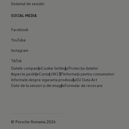
Sistemul de sesizări
SOCIAL MEDIA
Facebook
YouTube
Instagram
TikTok
Datele companiei
Cookie Settings
Protecția datelor
Aspecte juridice
Contact
WLTP
Informații pentru consumatori
Informatii despre siguranta produsului
EU Data Act
Date de la senzori și din imagini
Formular de revocare
© Porsche Romania 2026