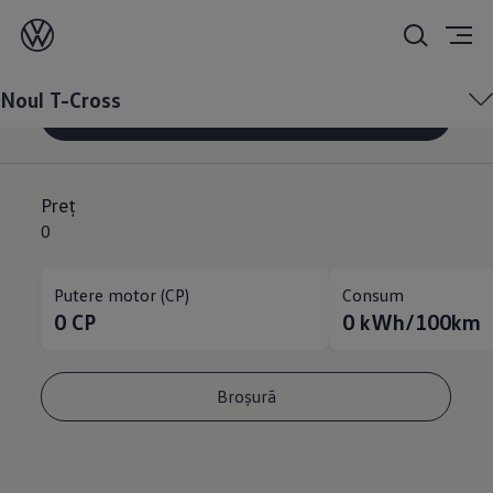
Noul
T-Cross
Noul T-Cross
Configurează
Preț
0
Putere motor (CP)
Consum
0
CP
0
kWh/100km
Broşură