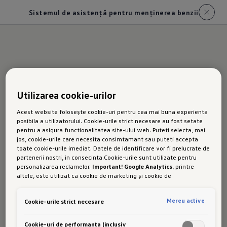
Sistemul de asistență pentru menținerea benzii
Noul T-
Utilizarea cookie-urilor
Acest website folosește cookie-uri pentru cea mai buna experienta
Cross
posibila a utilizatorului. Cookie-urile strict necesare au fost setate
pentru a asigura functionalitatea site-ului web. Puteti selecta, mai
jos, cookie-urile care necesita consimtamant sau puteti accepta
toate cookie-urile imediat. Datele de identificare vor fi prelucrate de
partenerii nostri, in consecinta.Cookie-urile sunt utilizate pentru
Asistent
personalizarea reclamelor.
Important! Google Analytics
, printre
altele, este utilizat ca cookie de marketing și cookie de
performanta. Nu poate fi exclus ca
Google Ireland
sa transfere date
cu caracter personal in SUA. Aceasta tara are un nivel mai scazut de
Mereu active
Cookie-urile strict necesare
protectie a datelor decat Uniunea Europeana. Prin urmare, nu poate
fi exclus ca autoritatile de securitate din SUA sa obtina acces la
date datorita legislatiei actuale. Ca urmare, interferenta cu
Cookie-uri de performanta (inclusiv