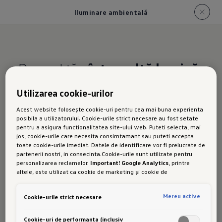
Iluminare ambientală
Drumul tău
într-o altă lumină
Utilizarea cookie-urilor
noul T-
Acest website folosește cookie-uri pentru cea mai buna experienta
posibila a utilizatorului. Cookie-urile strict necesare au fost setate
pentru a asigura functionalitatea site-ului web. Puteti selecta, mai
jos, cookie-urile care necesita consimtamant sau puteti accepta
Cross
toate cookie-urile imediat. Datele de identificare vor fi prelucrate de
partenerii nostri, in consecinta.Cookie-urile sunt utilizate pentru
personalizarea reclamelor.
Important! Google Analytics
, printre
altele, este utilizat ca cookie de marketing și cookie de
performanta. Nu poate fi exclus ca
Google Ireland
sa transfere date
cu caracter personal in SUA. Aceasta tara are un nivel mai scazut de
Iluminare
Mereu active
Cookie-urile strict necesare
protectie a datelor decat Uniunea Europeana. Prin urmare, nu poate
fi exclus ca autoritatile de securitate din SUA sa obtina acces la
date datorita legislatiei actuale. Ca urmare, interferenta cu
Cookie-uri de performanta (inclusiv