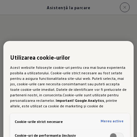
Asistență la parcare
Noul T-
Utilizarea cookie-urilor
Acest website folosește cookie-uri pentru cea mai buna experienta
Cross
posibila a utilizatorului. Cookie-urile strict necesare au fost setate
pentru a asigura functionalitatea site-ului web. Puteti selecta, mai
jos, cookie-urile care necesita consimtamant sau puteti accepta
toate cookie-urile imediat. Datele de identificare vor fi prelucrate de
partenerii nostri, in consecinta.Cookie-urile sunt utilizate pentru
Asistenț
personalizarea reclamelor.
Important! Google Analytics
, printre
altele, este utilizat ca cookie de marketing și cookie de
performanta. Nu poate fi exclus ca
Google Ireland
sa transfere date
cu caracter personal in SUA. Aceasta tara are un nivel mai scazut de
Mereu active
Cookie-urile strict necesare
protectie a datelor decat Uniunea Europeana. Prin urmare, nu poate
fi exclus ca autoritatile de securitate din SUA sa obtina acces la
date datorita legislatiei actuale. Ca urmare, interferenta cu
Cookie-uri de performanta (inclusiv