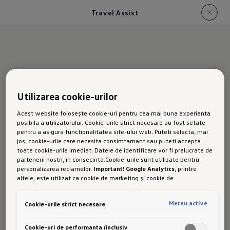
Travel Assist
Noul T-
Utilizarea cookie-urilor
Acest website folosește cookie-uri pentru cea mai buna experienta
Cross
posibila a utilizatorului. Cookie-urile strict necesare au fost setate
pentru a asigura functionalitatea site-ului web. Puteti selecta, mai
jos, cookie-urile care necesita consimtamant sau puteti accepta
toate cookie-urile imediat. Datele de identificare vor fi prelucrate de
partenerii nostri, in consecinta.Cookie-urile sunt utilizate pentru
Travelas
personalizarea reclamelor.
Important! Google Analytics
, printre
altele, este utilizat ca cookie de marketing și cookie de
performanta. Nu poate fi exclus ca
Google Ireland
sa transfere date
cu caracter personal in SUA. Aceasta tara are un nivel mai scazut de
Mereu active
Cookie-urile strict necesare
protectie a datelor decat Uniunea Europeana. Prin urmare, nu poate
fi exclus ca autoritatile de securitate din SUA sa obtina acces la
date datorita legislatiei actuale. Ca urmare, interferenta cu
Cookie-uri de performanta (inclusiv