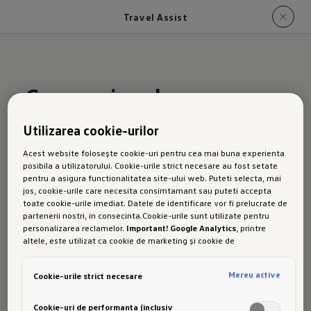
Travel Assist
Companionul
dumneavoastră de ajutor
Utilizarea cookie-urilor
în călătorii
Acest website folosește cookie-uri pentru cea mai buna experienta
posibila a utilizatorului. Cookie-urile strict necesare au fost setate
pentru a asigura functionalitatea site-ului web. Puteti selecta, mai
T-Roc
jos, cookie-urile care necesita consimtamant sau puteti accepta
toate cookie-urile imediat. Datele de identificare vor fi prelucrate de
Echipat cu tehnologii inovatoare pentru și mai
partenerii nostri, in consecinta.Cookie-urile sunt utilizate pentru
personalizarea reclamelor.
Important! Google Analytics
, printre
mult confort și siguranță sporită, noul T-Roc
altele, este utilizat ca cookie de marketing și cookie de
se asigură că ajungeți la destinație mai relaxat.
performanta. Nu poate fi exclus ca
Google Ireland
sa transfere date
cu caracter personal in SUA. Aceasta tara are un nivel mai scazut de
Aceasta include și sistemul de asistență la
Mereu active
Cookie-urile strict necesare
protectie a datelor decat Uniunea Europeana. Prin urmare, nu poate
conducere IQ.DRIVE Travel Assist. Acest
fi exclus ca autoritatile de securitate din SUA sa obtina acces la
date datorita legislatiei actuale. Ca urmare, interferenta cu
copilot inteligent monitorizează ceea ce se
Cookie-uri de performanta (inclusiv