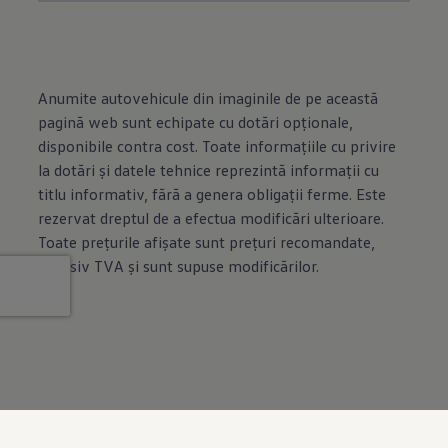
Anumite autovehicule din imaginile de pe această
pagină web sunt echipate cu dotări opţionale,
disponibile contra cost. Toate informaţiile cu privire
la dotări şi datele tehnice reprezintă informaţii cu
titlu informativ, fără a genera obligaţii ferme. Este
rezervat dreptul de a efectua modificări ulterioare.
Toate preţurile afişate sunt preţuri recomandate,
inclusiv TVA şi sunt supuse modificărilor.