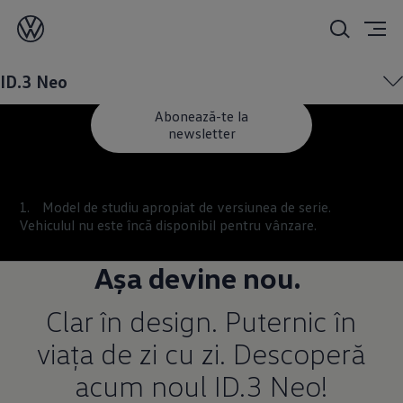
Noul ID.3 Neo
ID.3 Neo
Abonează-te la
newsletter
Model de studiu apropiat de versiunea de serie.
Vehiculul nu este încă disponibil pentru vânzare.
Așa devine nou.
Clar în design. Puternic în
viața de zi cu zi. Descoperă
acum noul ID.3 Neo!