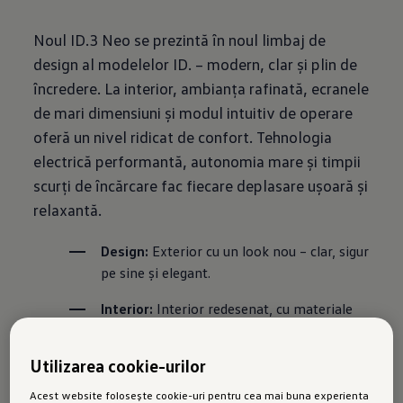
Noul ID.3 Neo se prezintă în noul limbaj de
design al modelelor ID. – modern, clar și plin de
încredere. La interior, ambianța rafinată, ecranele
de mari dimensiuni și modul intuitiv de operare
oferă un nivel ridicat de confort. Tehnologia
electrică performantă, autonomia mare și timpii
scurți de încărcare fac fiecare deplasare ușoară și
relaxantă.
Design:
 Exterior cu un look nou – clar, sigur 
pe sine și elegant.
Interior:
 Interior redesenat, cu materiale 
îmbunătățite și finisaje de calitate 
superioară.
Utilizarea cookie-urilor
Operare:
 Butoane fizice și un display de 
Acest website folosește cookie-uri pentru cea mai buna experienta