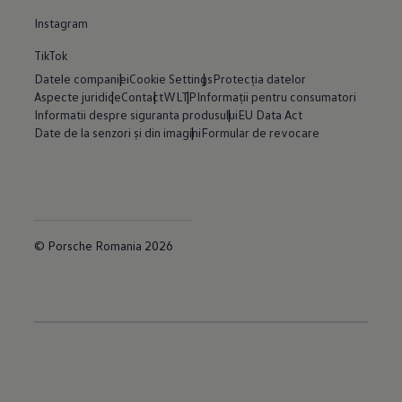
Instagram
TikTok
Datele companiei
Cookie Settings
Protecția datelor
Aspecte juridice
Contact
WLTP
Informații pentru consumatori
Informatii despre siguranta produsului
EU Data Act
Date de la senzori și din imagini
Formular de revocare
© Porsche Romania 2026