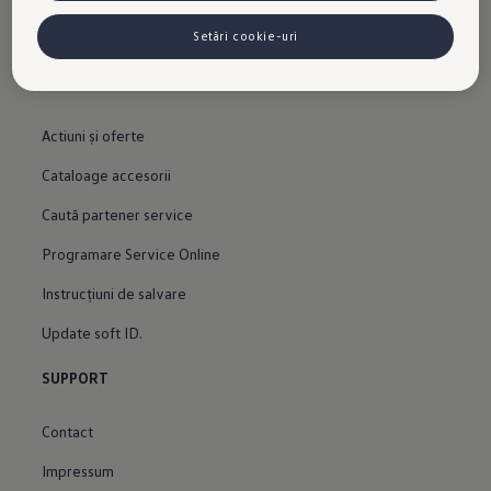
le-ati generat pot fi vizualizate de dealerul desemnat (Porsche Inter
Auto Romania SRL, in cazul unui dealer propriu al Holdingului
News
Setări cookie-uri
Porsche), cu conditia sa va fi dat consimtamantul explicit pentru
acest lucru ("cookie-uri in scopuri de marketing").
VW Cookie Policy
SERVICE
Actiuni şi oferte
Cataloage accesorii
Caută partener service
Programare Service Online
Instrucțiuni de salvare
Update soft ID.
SUPPORT
Contact
Impressum