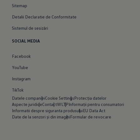
Sitemap
Detalii Declaratie de Conformitate
Sistemul de sesizări
SOCIAL MEDIA
Facebook
YouTube
Instagram
TikTok
Datele companiei
Cookie Settings
Protecția datelor
Aspecte juridice
Contact
WLTP
Informații pentru consumatori
Informatii despre siguranta produsului
EU Data Act
Date de la senzori și din imagini
Formular de revocare