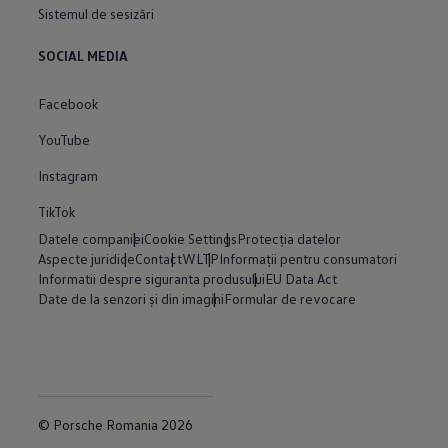
Sistemul de sesizări
SOCIAL MEDIA
Facebook
YouTube
Instagram
TikTok
Datele companiei
Cookie Settings
Protecția datelor
Aspecte juridice
Contact
WLTP
Informații pentru consumatori
Informatii despre siguranta produsului
EU Data Act
Date de la senzori și din imagini
Formular de revocare
© Porsche Romania 2026