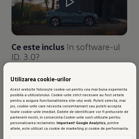
Ce este inclus
în software-ul
ID. 3.0?
Funcțiile disponibile după actualizare pot varia,
Utilizarea cookie-urilor
în funcție de piață, model și echipările opționale.
Acest website folosește cookie-uri pentru cea mai buna experienta
Încărcare optimizată și management energetic
posibila a utilizatorului. Cookie-urile strict necesare au fost setate
pentru a asigura functionalitatea site-ului web. Puteti selecta, mai
mai bun
jos, cookie-urile care necesita consimtamant sau puteti accepta
toate cookie-urile imediat. Datele de identificare vor fi prelucrate de
Mai mult confort
și încărcare cu
partenerii nostri, in consecinta.Cookie-urile sunt utilizate pentru
personalizarea reclamelor.
Important! Google Analytics
, printre
economie de timp
altele, este utilizat ca cookie de marketing și cookie de performanta.
Nu poate fi exclus ca
Google Ireland
sa transfere date cu caracter