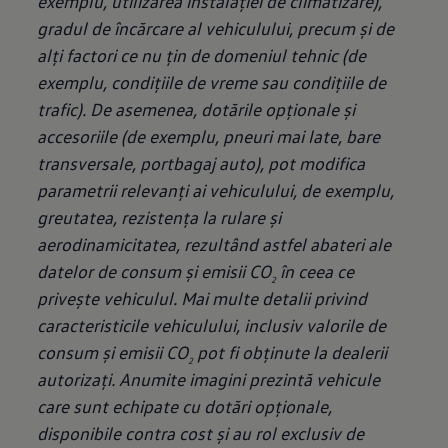
exemplu, utilizarea instalației de climatizare),
gradul de încărcare al vehiculului, precum și de
alți factori ce nu țin de domeniul tehnic (de
exemplu, condițiile de vreme sau condițiile de
trafic). De asemenea, dotările opționale și
accesoriile (de exemplu, pneuri mai late, bare
transversale, portbagaj auto), pot modifica
parametrii relevanți ai vehiculului, de exemplu,
greutatea, rezistența la rulare și
aerodinamicitatea, rezultând astfel abateri ale
datelor de consum și emisii CO
în ceea ce
2
privește vehiculul. Mai multe detalii privind
caracteristicile vehiculului, inclusiv valorile de
consum și emisii CO
pot fi obținute la dealerii
2
autorizați. Anumite imagini prezintă vehicule
care sunt echipate cu dotări opţionale,
disponibile contra cost și au rol exclusiv de