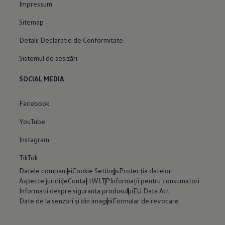
Impressum
Sitemap
Detalii Declaratie de Conformitate
Sistemul de sesizări
SOCIAL MEDIA
Facebook
YouTube
Instagram
TikTok
Datele companiei
Cookie Settings
Protecția datelor
Aspecte juridice
Contact
WLTP
Informații pentru consumatori
Informatii despre siguranta produsului
EU Data Act
Date de la senzori și din imagini
Formular de revocare