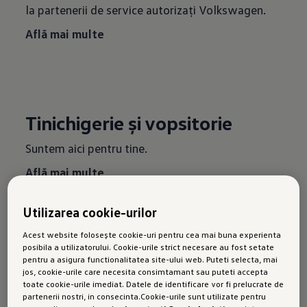
la partenerii de service autorizați Volkswagen.
Află mai multe
Tinichigerie și vopsitorie
Suntem aici pentru tine.
Află mai multe
Utilizarea cookie-urilor
Acest website folosește cookie-uri pentru cea mai buna experienta
posibila a utilizatorului. Cookie-urile strict necesare au fost setate
pentru a asigura functionalitatea site-ului web. Puteti selecta, mai
jos, cookie-urile care necesita consimtamant sau puteti accepta
toate cookie-urile imediat. Datele de identificare vor fi prelucrate de
partenerii nostri, in consecinta.Cookie-urile sunt utilizate pentru