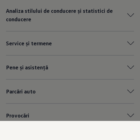
Analiza stilului de conducere și statistici de
conducere
Service și termene
Pene și asistență
Parcări auto
Provocări