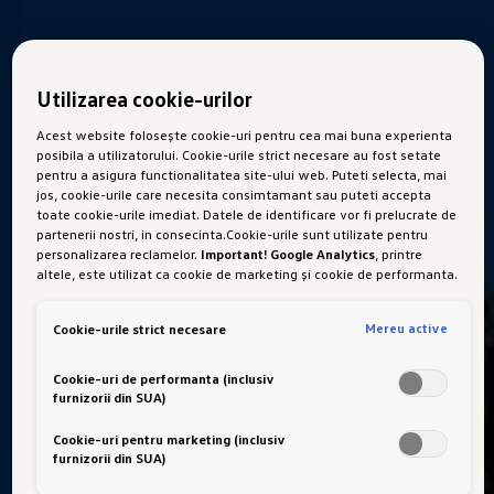
Utilizarea cookie-urilor
Acest website folosește cookie-uri pentru cea mai buna experienta
posibila a utilizatorului. Cookie-urile strict necesare au fost setate
pentru a asigura functionalitatea site-ului web. Puteti selecta, mai
jos, cookie-urile care necesita consimtamant sau puteti accepta
toate cookie-urile imediat. Datele de identificare vor fi prelucrate de
partenerii nostri, in consecinta.Cookie-urile sunt utilizate pentru
personalizarea reclamelor.
Important! Google Analytics
, printre
altele, este utilizat ca cookie de marketing și cookie de performanta.
Nu poate fi exclus ca
Google Ireland
sa transfere date cu caracter
personal in SUA. Aceasta tara are un nivel mai scazut de protectie a
Mereu active
Cookie-urile strict necesare
datelor decat Uniunea Europeana. Prin urmare, nu poate fi exclus ca
autoritatile de securitate din SUA sa obtina acces la date datorita
legislatiei actuale. Ca urmare, interferenta cu drepturile și libertatile
Cookie-uri de performanta (inclusiv
dumneavoastra personale nu poate fi exclusa.
Daca autorizati
furnizorii din SUA)
setarea cookie-urilor in scopuri de marketing sau a cookie-urilor de
performanta, sunteti de acord, in mod expres, cu acest transfer de
Cookie-uri pentru marketing (inclusiv
date, in conformitate cu articolul 49 alineatul (1) litera (a) GDPR.
furnizorii din SUA)
Aveti libertatea de a oferi, de a refuza sau de a retrage
consimtamantul in orice moment. Porsche Romania SRL este