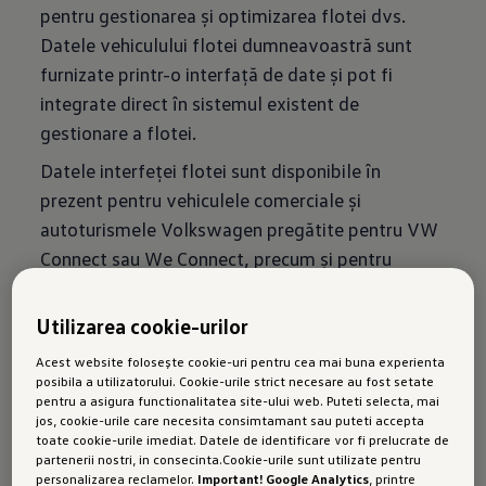
pentru gestionarea și optimizarea flotei dvs.
Datele vehiculului flotei dumneavoastră sunt
furnizate printr-o interfață de date și pot fi
integrate direct în sistemul existent de
gestionare a flotei.
Datele interfeței flotei sunt disponibile în
prezent pentru vehiculele comerciale și
autoturismele Volkswagen pregătite pentru VW
Connect sau We Connect, precum și pentru
vehiculele Audi, Škoda, SEAT și CUPRA cu cea
mai recentă generație de servicii mobile online
Utilizarea cookie-urilor
(Onboard Connectivity Unit Gen. 3).
Acest website folosește cookie-uri pentru cea mai buna experienta
posibila a utilizatorului. Cookie-urile strict necesare au fost setate
Puteți găsi o prezentare generală a tuturor
pentru a asigura functionalitatea site-ului web. Puteti selecta, mai
mărcilor și modelelor acceptate
aici
.
jos, cookie-urile care necesita consimtamant sau puteti accepta
toate cookie-urile imediat. Datele de identificare vor fi prelucrate de
partenerii nostri, in consecinta.Cookie-urile sunt utilizate pentru
personalizarea reclamelor.
Important! Google Analytics
, printre