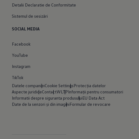
Detalii Declaratie de Conformitate
Sistemul de sesizări
SOCIAL MEDIA
Facebook
YouTube
Instagram
TikTok
Datele companiei
Cookie Settings
Protecția datelor
Aspecte juridice
Contact
WLTP
Informații pentru consumatori
Informatii despre siguranta produsului
EU Data Act
Date de la senzori și din imagini
Formular de revocare