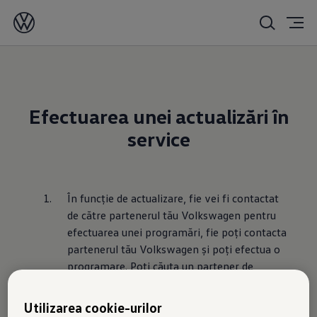
Efectuarea unei actualizări în
service
În funcție de actualizare, fie vei fi contactat 
de către partenerul tău Volkswagen pentru 
efectuarea unei programări, fie poți contacta 
partenerul tău Volkswagen și poți efectua o 
programare. Poți căuta un partener de 
service Volkswagen folosind butonul de mai 
jos. Nu trebuie decât să selectezi partenerul 
Utilizarea cookie-urilor