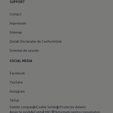
SUPPORT
Contact
Impressum
Sitemap
Detalii Declaratie de Conformitate
Sistemul de sesizări
SOCIAL MEDIA
Facebook
YouTube
Instagram
TikTok
Datele companiei
Cookie Settings
Protecția datelor
Aspecte juridice
Contact
WLTP
Informații pentru consumatori