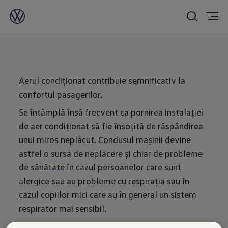
Sistem climatizare
Aerul condiționat contribuie semnificativ la
confortul pasagerilor.
Se întâmplă însă frecvent ca pornirea instalației
de aer condiționat să fie însoțită de răspândirea
unui miros neplăcut. Condusul mașinii devine
astfel o sursă de neplăcere și chiar de probleme
de sănătate în cazul persoanelor care sunt
alergice sau au probleme cu respirația sau în
cazul copiilor mici care au în general un sistem
respirator mai sensibil.
Combinația de umezeală, frig și întuneric