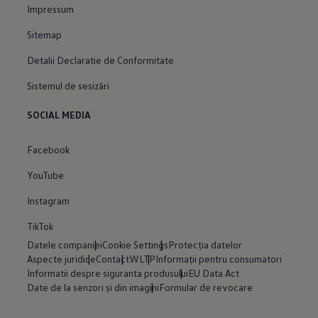
Impressum
Sitemap
Detalii Declaratie de Conformitate
Sistemul de sesizări
SOCIAL MEDIA
Facebook
YouTube
Instagram
TikTok
Datele companiei
Cookie Settings
Protecția datelor
Aspecte juridice
Contact
WLTP
Informații pentru consumatori
Informatii despre siguranta produsului
EU Data Act
Date de la senzori și din imagini
Formular de revocare