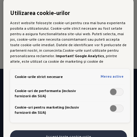
furnizează un mediu ideal pentru bacterii și
Utilizarea cookie-urilor
microorganisme, care sunt antrenate în fluxul de
aer circulat de instalație, ducând la apariția de
Acest website folosește cookie-uri pentru cea mai buna experienta
posibila a utilizatorului. Cookie-urile strict necesare au fost setate
mirosuri deranjante și iritante pentru căile
pentru a asigura functionalitatea site-ului web. Puteti selecta, mai
respiratorii.
jos, cookie-urile care necesita consimtamant sau puteti accepta
toate cookie-urile imediat. Datele de identificare vor fi prelucrate de
partenerii nostri, in consecinta.Cookie-urile sunt utilizate pentru
personalizarea reclamelor.
Important! Google Analytics
, printre
altele, este utilizat ca cookie de marketing și cookie de
performanta. Nu poate fi exclus ca
Google Ireland
sa transfere date
cu caracter personal in SUA. Aceasta tara are un nivel mai scazut de
Mereu active
Cookie-urile strict necesare
protectie a datelor decat Uniunea Europeana. Prin urmare, nu poate
fi exclus ca autoritatile de securitate din SUA sa obtina acces la
Vrei să afli mai multe?
date datorita legislatiei actuale. Ca urmare, interferenta cu
Cookie-uri de performanta (inclusiv
drepturile și libertatile dumneavoastra personale nu poate fi
furnizorii din SUA)
Contactează un partener de
exclusa.
Daca autorizati setarea cookie-urilor in scopuri de
marketing sau a cookie-urilor de performanta, sunteti de acord, in
Cookie-uri pentru marketing (inclusiv
service
mod expres, cu acest transfer de date, in conformitate cu articolul
furnizorii din SUA)
49 alineatul (1) litera (a) GDPR.
Aveti libertatea de a oferi, de a
refuza sau de a retrage consimtamantul in orice moment. Porsche
Romania SRL este responsabila pentru acest site web și pentru
Căutare partener service
cookie-uri. Puteti gasi mai multe informatii despre cookie-uri in
Accept toate cookie-urile