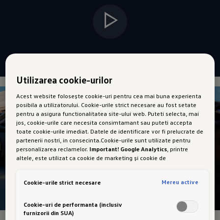
Utilizarea cookie-urilor
Acest website folosește cookie-uri pentru cea mai buna experienta
posibila a utilizatorului. Cookie-urile strict necesare au fost setate
pentru a asigura functionalitatea site-ului web. Puteti selecta, mai
jos, cookie-urile care necesita consimtamant sau puteti accepta
toate cookie-urile imediat. Datele de identificare vor fi prelucrate de
partenerii nostri, in consecinta.Cookie-urile sunt utilizate pentru
personalizarea reclamelor.
Important! Google Analytics
, printre
altele, este utilizat ca cookie de marketing și cookie de
performanta. Nu poate fi exclus ca
Google Ireland
sa transfere date
cu caracter personal in SUA. Aceasta tara are un nivel mai scazut de
Mereu active
Cookie-urile strict necesare
protectie a datelor decat Uniunea Europeana. Prin urmare, nu poate
fi exclus ca autoritatile de securitate din SUA sa obtina acces la
date datorita legislatiei actuale. Ca urmare, interferenta cu
Cookie-uri de performanta (inclusiv
drepturile și libertatile dumneavoastra personale nu poate fi
furnizorii din SUA)
exclusa.
Daca autorizati setarea cookie-urilor in scopuri de