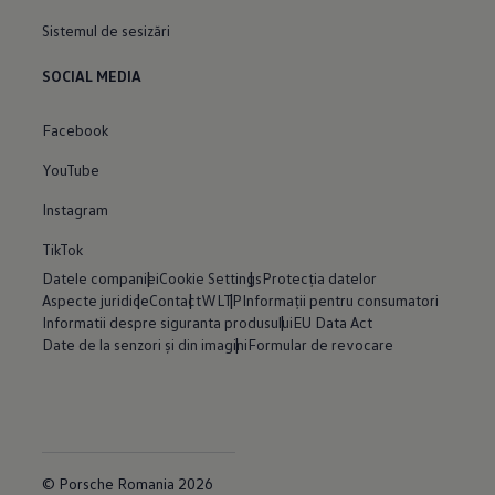
Sistemul de sesizări
SOCIAL MEDIA
Facebook
YouTube
Instagram
TikTok
Datele companiei
Cookie Settings
Protecția datelor
Aspecte juridice
Contact
WLTP
Informații pentru consumatori
Informatii despre siguranta produsului
EU Data Act
Date de la senzori și din imagini
Formular de revocare
© Porsche Romania 2026