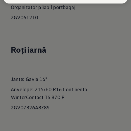
Organizator pliabil portbagaj
2GV061210
Roți iarnă
Jante: Gavia 16"
Anvelope: 215/60 R16 Continental
WinterContact TS 870 P
2GV07326A8Z8S