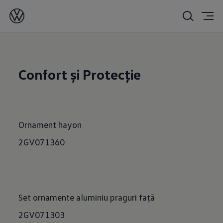
Accesorii
T-Roc
Confort și Protecție
Ornament hayon
2GV071360
Set ornamente aluminiu praguri față
2GV071303