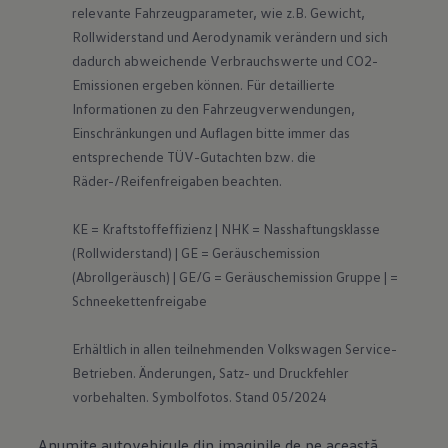
relevante Fahrzeugparameter, wie z.B. Gewicht, 
Rollwiderstand und Aerodynamik verändern und sich 
dadurch abweichende Verbrauchswerte und CO2-
Emissionen ergeben können. Für detaillierte 
Informationen zu den Fahrzeugverwendungen, 
Einschränkungen und Auflagen bitte immer das 
entsprechende TÜV-Gutachten bzw. die 
Räder-/Reifenfreigaben beachten.

KE = Kraftstoffeffizienz | NHK = Nasshaftungsklasse 
(Rollwiderstand) | GE = Geräuschemission 
(Abrollgeräusch) | GE/G = Geräuschemission Gruppe | = 
Schneekettenfreigabe

Erhältlich in allen teilnehmenden Volkswagen Service-
Betrieben. Änderungen, Satz- und Druckfehler 
vorbehalten. Symbolfotos. Stand 05/2024
Anumite autovehicule din imaginile de pe această