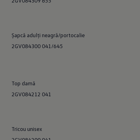
2GV084309 655
Șapcă adulți neagră/portocalie
2GV084300 041/645
Top damă
2GV084212 041
Tricou unisex
2GV084200 041