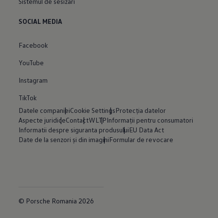
Sistemul de sesizări
SOCIAL MEDIA
Facebook
YouTube
Instagram
TikTok
Datele companiei
Cookie Settings
Protecția datelor
Aspecte juridice
Contact
WLTP
Informații pentru consumatori
Informatii despre siguranta produsului
EU Data Act
Date de la senzori și din imagini
Formular de revocare
© Porsche Romania 2026