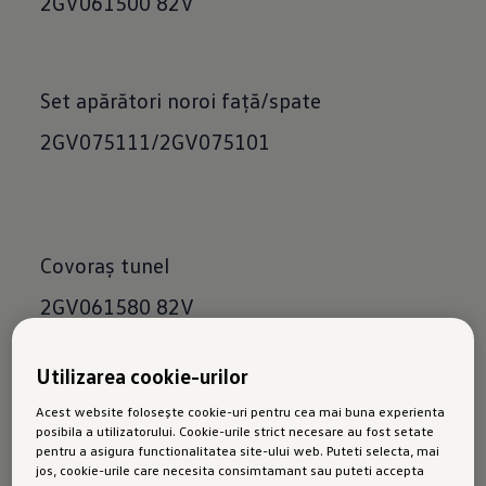
2GV061500 82V
Set apărători noroi față/spate
2GV075111/2GV075101
Covoraș tunel
2GV061580 82V
Utilizarea cookie-urilor
Acest website folosește cookie-uri pentru cea mai buna experienta
posibila a utilizatorului. Cookie-urile strict necesare au fost setate
pentru a asigura functionalitatea site-ului web. Puteti selecta, mai
jos, cookie-urile care necesita consimtamant sau puteti accepta