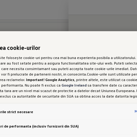
rea cookie-urilor
ICE
SUPPORT
te folosește cookie-uri pentru cea mai buna experienta posibila a utilizatorului. 
Anumite autovehicule din im
sare au fost setate pentru a asigura functionalitatea site-ului web. Puteti selecta
opţionale, disponibile contra
i şi oferte
Contact
e care necesita consimtamant sau puteti accepta toate cookie-urile imediat. Dat
reprezintă informaţii cu titl
 vor fi prelucrate de partenerii nostri, in consecinta.Cookie-urile sunt utilizate pe
de a efectua modificări ulte
oage accesorii
Impressum
rea reclamelor.
Important! Google Analytics
, printre altele, este utilizat ca cook
TVA şi sunt supuse modificăr
e performanta. Nu poate fi exclus ca
Google Ireland
sa transfere date cu caracter
 partener service
Sitemap
a tara are un nivel mai scazut de protectie a datelor decat Uniunea Europeana. 
 exclus ca autoritatile de securitate din SUA sa obtina acces la date datorita legis
amare Service Online
Detalii Declaratie de Confo
interferenta cu drepturile și libertatile dumneavoastra personale nu poate fi exc
setarea cookie-urilor in scopuri de marketing sau a cookie-urilor de performanta
cțiuni de salvare
Sistemul de sesizări
M
rile strict necesare
od expres, cu acest transfer de date, in conformitate cu articolul 49 alineatul (1) 
i libertatea de a oferi, de a refuza sau de a retrage consimtamantul in orice mo
e soft ID.
 este responsabila pentru acest site web și pentru cookie-uri. Puteti gasi mai 
ri de performanta (inclusiv furnizorii din SUA)
espre cookie-uri in politica de cookie-uri sau in setarile cookie-urilor. Veti gasi se
rtea de jos a site-ului web.
Nota privind cookie-urile in scopuri de marketing:
Dac