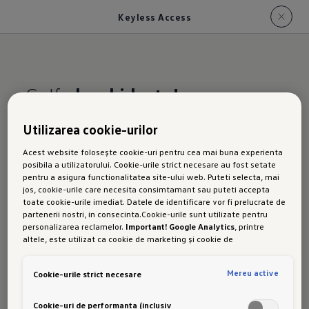
Keyless Access
Golf,
deschide-te!
Utilizarea cookie-urilor
Noul Golf:
Acest website folosește cookie-uri pentru cea mai buna experienta
posibila a utilizatorului. Cookie-urile strict necesare au fost setate
Keyless Access
pentru a asigura functionalitatea site-ului web. Puteti selecta, mai
jos, cookie-urile care necesita consimtamant sau puteti accepta
toate cookie-urile imediat. Datele de identificare vor fi prelucrate de
Elimină căutarea cheii mașinii în buzunarul
partenerii nostri, in consecinta.Cookie-urile sunt utilizate pentru
personalizarea reclamelor.
Important! Google Analytics
, printre
pantalonilor, poșetei sau jachetei: atât timp cât
altele, este utilizat ca cookie de marketing și cookie de
o ai asupra ta și te afli la o distanță de cel mult
performanta. Nu poate fi exclus ca
Google Ireland
sa transfere date
cu caracter personal in SUA. Aceasta tara are un nivel mai scazut de
1,5 metri de noul tău Golf ,
ușile
și
hayonul se
Mereu active
Cookie-urile strict necesare
protectie a datelor decat Uniunea Europeana. Prin urmare, nu poate
descuie
la cerere
automat
, ca prin magie.⁠1 Nici
fi exclus ca autoritatile de securitate din SUA sa obtina acces la
date datorita legislatiei actuale. Ca urmare, interferenta cu
Cookie-uri de performanta (inclusiv
pentru
pornirea motorului
nu ai nevoie de cheie.