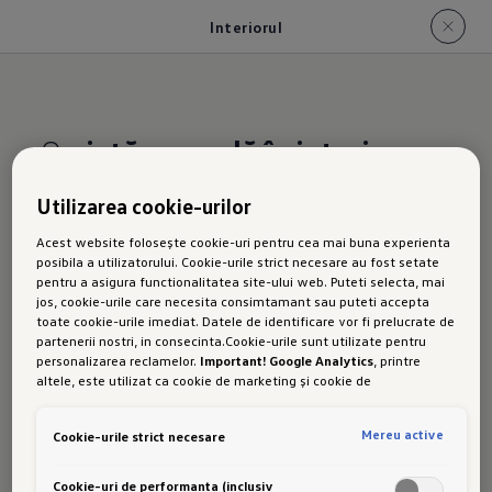
Interiorul
O
viață comodă în interior
Utilizarea cookie-urilor
Interiorul
noului
Acest website folosește cookie-uri pentru cea mai buna experienta
posibila a utilizatorului. Cookie-urile strict necesare au fost setate
Golf
pentru a asigura functionalitatea site-ului web. Puteti selecta, mai
jos, cookie-urile care necesita consimtamant sau puteti accepta
toate cookie-urile imediat. Datele de identificare vor fi prelucrate de
partenerii nostri, in consecinta.Cookie-urile sunt utilizate pentru
personalizarea reclamelor.
Important! Google Analytics
, printre
Mai mult Golf, mai mult stil: Noile huse de
altele, este utilizat ca cookie de marketing și cookie de
scaune din material textil sau ArtVelours și
performanta. Nu poate fi exclus ca
Google Ireland
sa transfere date
cu caracter personal in SUA. Aceasta tara are un nivel mai scazut de
consola centrală cu aspect ultralucios
conferă
Mereu active
Cookie-urile strict necesare
protectie a datelor decat Uniunea Europeana. Prin urmare, nu poate
echipării interioare a noului Golf și mai multă
fi exclus ca autoritatile de securitate din SUA sa obtina acces la
date datorita legislatiei actuale. Ca urmare, interferenta cu
Cookie-uri de performanta (inclusiv
exclusivitate. Cu
afișajul Infotainment de 32,7