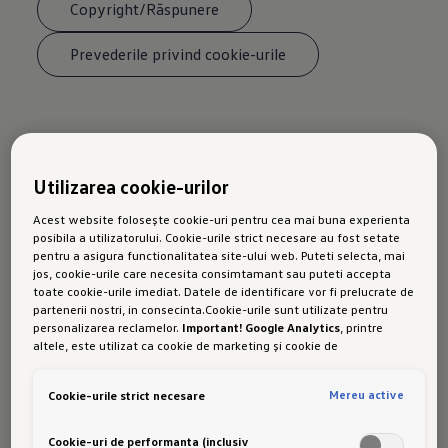
Copyright/Răspunere
Prevederile privind cookie-urile
Limitări privind utilizarea de
Utilizarea cookie-urilor
link-uri/Link agreement
Acest website folosește cookie-uri pentru cea mai buna experienta
posibila a utilizatorului. Cookie-urile strict necesare au fost setate
pentru a asigura functionalitatea site-ului web. Puteti selecta, mai
jos, cookie-urile care necesita consimtamant sau puteti accepta
Site-ul acesta este creat şi administrat de o 
toate cookie-urile imediat. Datele de identificare vor fi prelucrate de
societate a Concernului Porsche ("Porsche") şi 
partenerii nostri, in consecinta.Cookie-urile sunt utilizate pentru
personalizarea reclamelor.
Important! Google Analytics
, printre
este compus din Homepage (prima 
altele, este utilizat ca cookie de marketing și cookie de
pagină/Acasă) şi toate celelalte pagini web 
performanta. Nu poate fi exclus ca
Google Ireland
sa transfere date
corespunzătoare acestui website.
cu caracter personal in SUA. Aceasta tara are un nivel mai scazut de
Mereu active
Cookie-urile strict necesare
protectie a datelor decat Uniunea Europeana. Prin urmare, nu poate
Porsche România încurajează şi permite 
fi exclus ca autoritatile de securitate din SUA sa obtina acces la
date datorita legislatiei actuale. Ca urmare, interferenta cu
realizarea de link-uri, corecte din punct de 
Cookie-uri de performanta (inclusiv