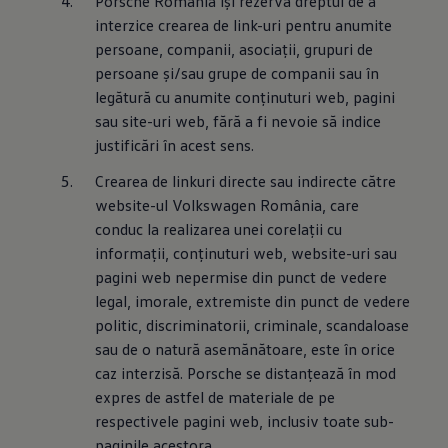
Porsche România îşi rezervă dreptul de a 
interzice crearea de link-uri pentru anumite 
persoane, companii, asociaţii, grupuri de 
persoane şi/sau grupe de companii sau în 
legătură cu anumite conţinuturi web, pagini 
sau site-uri web, fără a fi nevoie să indice 
justificări în acest sens.
Crearea de linkuri directe sau indirecte către 
website-ul Volkswagen România, care 
conduc la realizarea unei corelaţii cu 
informaţii, conţinuturi web, website-uri sau 
pagini web nepermise din punct de vedere 
legal, imorale, extremiste din punct de vedere 
politic, discriminatorii, criminale, scandaloase 
sau de o natură asemănătoare, este în orice 
caz interzisă. Porsche se distanţează în mod 
expres de astfel de materiale de pe 
respectivele pagini web, inclusiv toate sub-
paginile acestora.