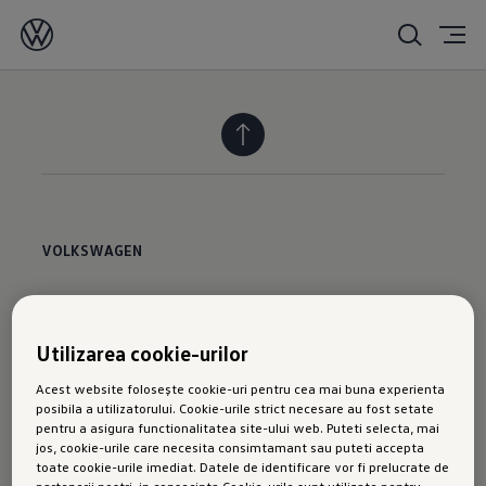
VOLKSWAGEN
Configurator
News
Utilizarea cookie-urilor
SERVICE
Acest website folosește cookie-uri pentru cea mai buna experienta
posibila a utilizatorului. Cookie-urile strict necesare au fost setate
pentru a asigura functionalitatea site-ului web. Puteti selecta, mai
Actiuni şi oferte
jos, cookie-urile care necesita consimtamant sau puteti accepta
toate cookie-urile imediat. Datele de identificare vor fi prelucrate de
Cataloage accesorii