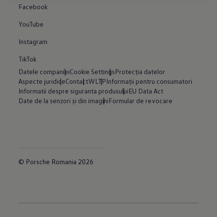
Facebook
YouTube
Instagram
TikTok
Datele companiei
Cookie Settings
Protecția datelor
Aspecte juridice
Contact
WLTP
Informații pentru consumatori
Informatii despre siguranta produsului
EU Data Act
Date de la senzori și din imagini
Formular de revocare
© Porsche Romania 2026