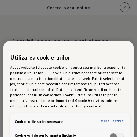
Control vocal online
Ascultă ceea ce spuneți și face
ceea ce îi cereți
Utilizarea cookie-urilor
Control vocal online
Acest website folosește cookie-uri pentru cea mai buna experienta
posibila a utilizatorului. Cookie-urile strict necesare au fost setate
pentru a asigura functionalitatea site-ului web. Puteti selecta, mai
jos, cookie-urile care necesita consimtamant sau puteti accepta
toate cookie-urile imediat. Datele de identificare vor fi prelucrate de
partenerii nostri, in consecinta.Cookie-urile sunt utilizate pentru
Cu upgrade-ul online al comenzii vocale
personalizarea reclamelor.
Important! Google Analytics
, printre
opționale*, obțineți un control vocal și mai bun.
altele, este utilizat ca cookie de marketing și cookie de
performanta. Nu poate fi exclus ca
Google Ireland
sa transfere date
Alegeți muzica preferată online, căutați postul
cu caracter personal in SUA. Aceasta tara are un nivel mai scazut de
Mereu active
Cookie-urile strict necesare
de radio web preferat prin intrare vocală și
protectie a datelor decat Uniunea Europeana. Prin urmare, nu poate
fi exclus ca autoritatile de securitate din SUA sa obtina acces la
beneficiați de introducerea intuitivă a destinației
date datorita legislatiei actuale. Ca urmare, interferenta cu
Cookie-uri de performanta (inclusiv