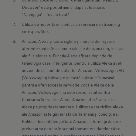
Discover" este posibil numai după actualizare: 
"Navigația" a fost activată.
Utilizarea necesită un cont cu un serviciu de streaming 
corespunzător.
Amazon, Alexa și toate siglele și mărcile de mișcare 
aferente sunt mărci comerciale ale Amazon.com, Inc. sau 
ale filialelor sale. Funcția Alexa afișată depinde de 
tehnologia casei inteligente, pentru a utiliza Alexa aveți 
nevoie de un cont de utilizator Amazon.  Volkswagen AG 
(Volkswagen) folosește această aplicație în mașină 
pentru a oferi acces la serviciile vocale Alexa de la 
Amazon. Volkswagen nu este responsabil pentru 
furnizarea Serviciilor Alexa. Amazon oferă serviciile 
Alexa pe propria răspundere. Utilizarea serviciilor Alexa 
ale Amazon este guvernată de Termenii și condițiile și 
Politica de confidențialitate Amazon. Informații despre 
prelucrarea datelor în scopul transmiterii datelor către 
Amazon pot fi găsite în confidențialitatea VW Connect / 