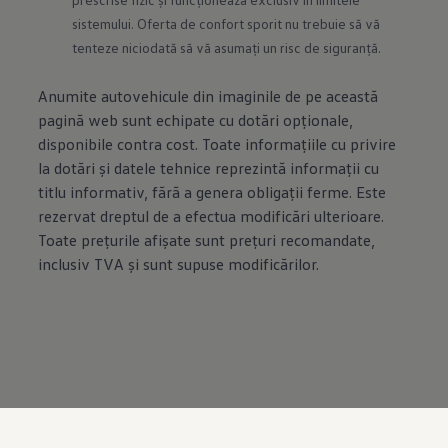
sistemului. Oferta de confort sporit nu trebuie să vă 
tenteze niciodată să vă asumați un risc de siguranță.
Anumite autovehicule din imaginile de pe această
pagină web sunt echipate cu dotări opţionale,
disponibile contra cost. Toate informaţiile cu privire
la dotări şi datele tehnice reprezintă informaţii cu
titlu informativ, fără a genera obligaţii ferme. Este
rezervat dreptul de a efectua modificări ulterioare.
Toate preţurile afişate sunt preţuri recomandate,
inclusiv TVA şi sunt supuse modificărilor.