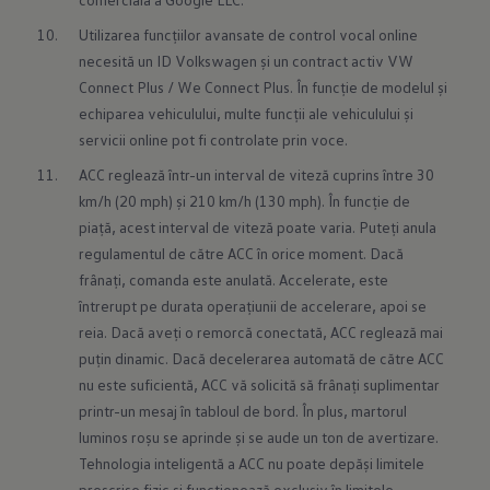
Utilizarea funcțiilor avansate de control vocal online 
necesită un ID Volkswagen și un contract activ VW 
Connect Plus / We Connect Plus. În funcție de modelul și 
echiparea vehiculului, multe funcții ale vehiculului și 
servicii online pot fi controlate prin voce.
ACC reglează într-un interval de viteză cuprins între 30 
km/h (20 mph) și 210 km/h (130 mph). În funcție de 
piață, acest interval de viteză poate varia. Puteți anula 
regulamentul de către ACC în orice moment. Dacă 
frânați, comanda este anulată. Accelerate, este 
întrerupt pe durata operațiunii de accelerare, apoi se 
reia. Dacă aveți o remorcă conectată, ACC reglează mai 
puțin dinamic. Dacă decelerarea automată de către ACC 
nu este suficientă, ACC vă solicită să frânați suplimentar 
printr-un mesaj în tabloul de bord. În plus, martorul 
luminos roșu se aprinde și se aude un ton de avertizare. 
Tehnologia inteligentă a ACC nu poate depăși limitele 
prescrise fizic și funcționează exclusiv în limitele 