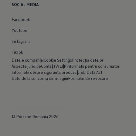
SOCIAL MEDIA
Facebook
YouTube
Instagram
TikTok
Datele companiei
Cookie Settings
Protecția datelor
Aspecte juridice
Contact
WLTP
Informații pentru consumatori
Informatii despre siguranta produsului
EU Data Act
Date de la senzori și din imagini
Formular de revocare
© Porsche Romania 2026