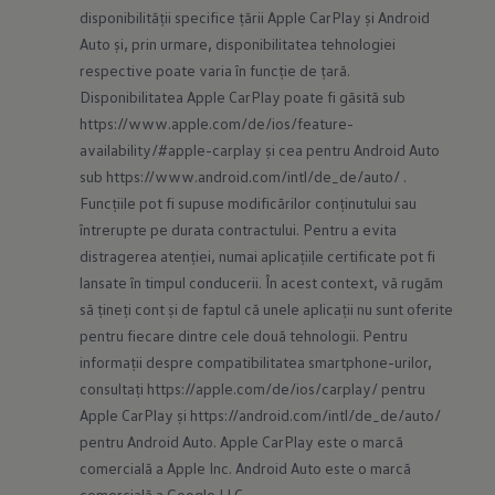
disponibilității specifice țării Apple CarPlay și Android 
Auto și, prin urmare, disponibilitatea tehnologiei 
respective poate varia în funcție de țară. 
Disponibilitatea Apple CarPlay poate fi găsită sub 
https://www.apple.com/de/ios/feature-
availability/#apple-carplay
 și cea pentru Android Auto 
sub 
https://www.android.com/intl/de_de/auto/
 . 
Funcțiile pot fi supuse modificărilor conținutului sau 
întrerupte pe durata contractului. Pentru a evita 
distragerea atenției, numai aplicațiile certificate pot fi 
lansate în timpul conducerii. În acest context, vă rugăm 
să țineți cont și de faptul că unele aplicații nu sunt oferite 
pentru fiecare dintre cele două tehnologii. Pentru 
informații despre compatibilitatea smartphone-urilor, 
consultați 
https://apple.com/de/ios/carplay/
 pentru 
Apple CarPlay și 
https://android.com/intl/de_de/auto/
pentru Android Auto. Apple CarPlay este o marcă 
comercială a Apple Inc. Android Auto este o marcă 
comercială a Google LLC.