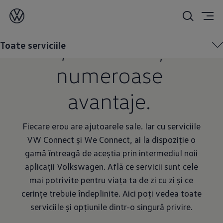
Înregistrați-vă o
dată, beneficiați de
Toate serviciile
numeroase
avantaje.
Fiecare erou are ajutoarele sale. Iar cu serviciile
VW Connect și We Connect, ai la dispoziție o
gamă întreagă de aceștia prin intermediul noii
aplicații Volkswagen. Află ce servicii sunt cele
mai potrivite pentru viața ta de zi cu zi și ce
cerințe trebuie îndeplinite. Aici poți vedea toate
serviciile și opțiunile dintr-o singură privire.