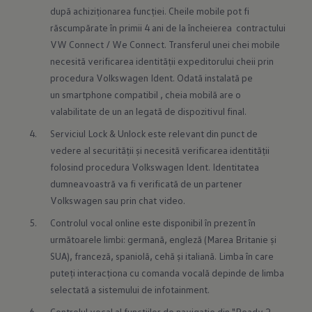
după achiziționarea funcției. Cheile mobile pot fi 
răscumpărate în primii 4 ani de la încheierea  contractului 
VW Connect / We Connect. Transferul unei chei mobile 
necesită verificarea identității expeditorului cheii prin 
procedura Volkswagen Ident. Odată instalată pe 
un smartphone compatibil , cheia mobilă are o 
valabilitate de un an legată de dispozitivul final.
Serviciul Lock & Unlock este relevant din punct de 
vedere al securității și necesită verificarea identității 
folosind procedura Volkswagen Ident. Identitatea 
dumneavoastră va fi verificată de un partener 
Volkswagen sau prin chat video.
Controlul vocal online este disponibil în prezent în 
următoarele limbi: germană, engleză (Marea Britanie și 
SUA), franceză, spaniolă, cehă și italiană. Limba în care 
puteți interacționa cu comanda vocală depinde de limba 
selectată a sistemului de infotainment.
Controlul vocal al funcțiilor de navigație din "Ready 2 