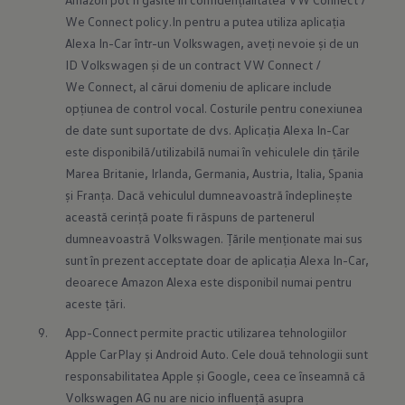
We Connect policy.In pentru a putea utiliza aplicația 
Alexa In-Car într-un Volkswagen, aveți nevoie și de un 
ID Volkswagen și de un contract VW Connect / 
We Connect, al cărui domeniu de aplicare include 
opțiunea de control vocal. Costurile pentru conexiunea 
de date sunt suportate de dvs. Aplicația Alexa In-Car 
este disponibilă/utilizabilă numai în vehiculele din țările 
Marea Britanie, Irlanda, Germania, Austria, Italia, Spania 
și Franța. Dacă vehiculul dumneavoastră îndeplinește 
această cerință poate fi răspuns de partenerul 
dumneavoastră Volkswagen. Țările menționate mai sus 
sunt în prezent acceptate doar de aplicația Alexa In-Car, 
deoarece Amazon Alexa este disponibil numai pentru 
aceste țări.
App-Connect permite practic utilizarea tehnologiilor 
Apple CarPlay și Android Auto. Cele două tehnologii sunt 
responsabilitatea Apple și Google, ceea ce înseamnă că 
Volkswagen AG nu are nicio influență asupra 