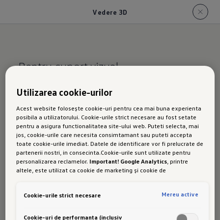
Vedere 3D
Pentru suport vizual
Vedere 3-D a orașului
Utilizarea cookie-urilor
Acest website folosește cookie-uri pentru cea mai buna experienta
posibila a utilizatorului. Cookie-urile strict necesare au fost setate
pentru a asigura functionalitatea site-ului web. Puteti selecta, mai
jos, cookie-urile care necesita consimtamant sau puteti accepta
Această vizualizare pentru Touareg afișează
toate cookie-urile imediat. Datele de identificare vor fi prelucrate de
partenerii nostri, in consecinta.Cookie-urile sunt utilizate pentru
orașele selectate în 3D de înaltă rezoluție.
personalizarea reclamelor.
Important! Google Analytics
, printre
Datorită reprezentării detaliate a împrejurimilor,
altele, este utilizat ca cookie de marketing și cookie de
performanta. Nu poate fi exclus ca
Google Ireland
sa transfere date
vă puteți orienta mai rapid. De asemenea,
cu caracter personal in SUA. Aceasta tara are un nivel mai scazut de
Mereu active
Cookie-urile strict necesare
vizualizarea vă poate ajuta să recunoașteți mai
protectie a datelor decat Uniunea Europeana. Prin urmare, nu poate
fi exclus ca autoritatile de securitate din SUA sa obtina acces la
bine destinațiile necunoscute.
date datorita legislatiei actuale. Ca urmare, interferenta cu
Cookie-uri de performanta (inclusiv