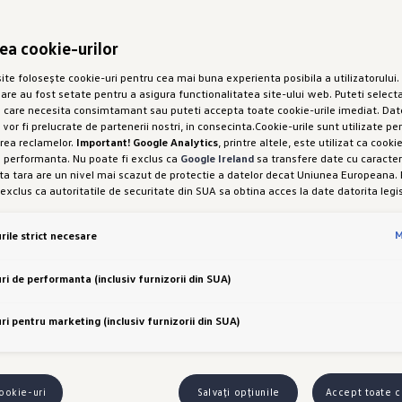
rea cookie-urilor
te folosește cookie-uri pentru cea mai buna experienta posibila a utilizatorului. 
sare au fost setate pentru a asigura functionalitatea site-ului web. Puteti selecta
e care necesita consimtamant sau puteti accepta toate cookie-urile imediat. Dat
 vor fi prelucrate de partenerii nostri, in consecinta.Cookie-urile sunt utilizate pe
rea reclamelor.
Important! Google Analytics
, printre altele, este utilizat ca cook
e performanta. Nu poate fi exclus ca
Google Ireland
sa transfere date cu caracter
a tara are un nivel mai scazut de protectie a datelor decat Uniunea Europeana. 
 exclus ca autoritatile de securitate din SUA sa obtina acces la date datorita legis
interferenta cu drepturile și libertatile dumneavoastra personale nu poate fi exc
setarea cookie-urilor in scopuri de marketing sau a cookie-urilor de performanta
M
rile strict necesare
od expres, cu acest transfer de date, in conformitate cu articolul 49 alineatul (1) 
i libertatea de a oferi, de a refuza sau de a retrage consimtamantul in orice mo
 este responsabila pentru acest site web și pentru cookie-uri. Puteti gasi mai 
ri de performanta (inclusiv furnizorii din SUA)
espre cookie-uri in politica de cookie-uri sau in setarile cookie-urilor. Veti gasi se
rtea de jos a site-ului web.
Nota privind cookie-urile in scopuri de marketing:
Dac
tru web prin intermediul unui link personalizat furnizat de noi, datele pe care le-a
ri pentru marketing (inclusiv furnizorii din SUA)
ate de dealerul desemnat (Porsche Inter Auto Romania SRL, in cazul unui dealer pro
 Porsche), cu conditia sa va fi dat consimtamantul explicit pentru acest lucru ("co
marketing").
VW Cookie Policy
cookie-uri
Salvați opțiunile
Accept toate c