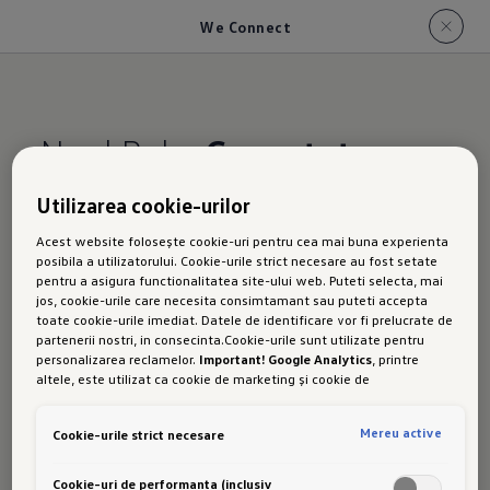
We Connect
Noul Polo.
Conectat cu
lumea.
Utilizarea cookie-urilor
Acest website folosește cookie-uri pentru cea mai buna experienta
Ne conectăm
posibila a utilizatorului. Cookie-urile strict necesare au fost setate
pentru a asigura functionalitatea site-ului web. Puteti selecta, mai
jos, cookie-urile care necesita consimtamant sau puteti accepta
toate cookie-urile imediat. Datele de identificare vor fi prelucrate de
Complet conectat în rețea încă de la început,
partenerii nostri, in consecinta.Cookie-urile sunt utilizate pentru
numeroase servicii We Connect1) vă sunt
personalizarea reclamelor.
Important! Google Analytics
, printre
altele, este utilizat ca cookie de marketing și cookie de
disponibile. După o singură activare și
performanta. Nu poate fi exclus ca
Google Ireland
sa transfere date
înregistrare cu Volkswagen ID, utilizarea
cu caracter personal in SUA. Aceasta tara are un nivel mai scazut de
Mereu active
Cookie-urile strict necesare
protectie a datelor decat Uniunea Europeana. Prin urmare, nu poate
serviciilor online inovatoare este o joacă de
fi exclus ca autoritatile de securitate din SUA sa obtina acces la
copii și este gratuită. Dacă este necesar, puteți
date datorita legislatiei actuale. Ca urmare, interferenta cu
Cookie-uri de performanta (inclusiv