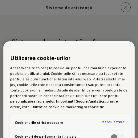
Sisteme de asistență
Sisteme de asistență șofer
Utilizarea cookie-urilor
Acest website folosește cookie-uri pentru cea mai buna experienta
Următoarele sisteme de asistență a șoferului
posibila a utilizatorului. Cookie-urile strict necesare au fost setate
sunt disponibile pentru variantele de model
pentru a asigura functionalitatea site-ului web. Puteti selecta, mai
jos, cookie-urile care necesita consimtamant sau puteti accepta
Tayron:
toate cookie-urile imediat. Datele de identificare vor fi prelucrate de
partenerii nostri, in consecinta.Cookie-urile sunt utilizate pentru
Asistență de călătorie 
personalizarea reclamelor.
Important! Google Analytics
, printre
altele, este utilizat ca cookie de marketing și cookie de
performanta. Nu poate fi exclus ca
Google Ireland
sa transfere date
Controlul automat al distanței
 ACC
cu caracter personal in SUA. Aceasta tara are un nivel mai scazut de
Mereu active
Cookie-urile strict necesare
protectie a datelor decat Uniunea Europeana. Prin urmare, nu poate
Asistent de schimbare a benzii de rulare 
fi exclus ca autoritatile de securitate din SUA sa obtina acces la
"Side Assist"
 cu alertă de trafic din spate și 
date datorita legislatiei actuale. Ca urmare, interferenta cu
Cookie-uri de performanta (inclusiv