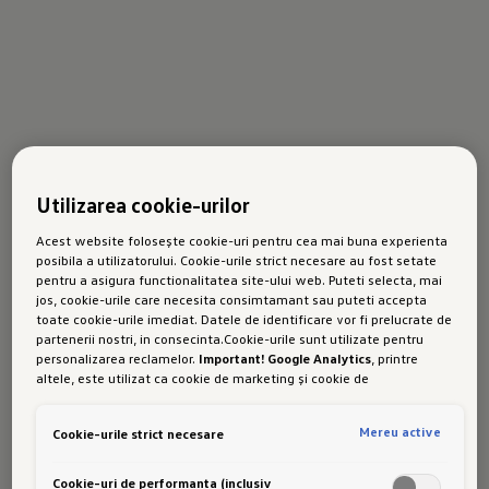
Utilizarea cookie-urilor
Acest website folosește cookie-uri pentru cea mai buna experienta
posibila a utilizatorului. Cookie-urile strict necesare au fost setate
pentru a asigura functionalitatea site-ului web. Puteti selecta, mai
jos, cookie-urile care necesita consimtamant sau puteti accepta
toate cookie-urile imediat. Datele de identificare vor fi prelucrate de
partenerii nostri, in consecinta.Cookie-urile sunt utilizate pentru
personalizarea reclamelor.
Important! Google Analytics
, printre
altele, este utilizat ca cookie de marketing și cookie de
performanta. Nu poate fi exclus ca
Google Ireland
sa transfere date
cu caracter personal in SUA. Aceasta tara are un nivel mai scazut de
Mereu active
Cookie-urile strict necesare
protectie a datelor decat Uniunea Europeana. Prin urmare, nu poate
fi exclus ca autoritatile de securitate din SUA sa obtina acces la
date datorita legislatiei actuale. Ca urmare, interferenta cu
Cookie-uri de performanta (inclusiv