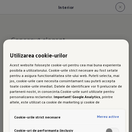
Interior
Conceput elegant.
Utilizarea cookie-urilor
Interior
Acest website folosește cookie-uri pentru cea mai buna experienta
posibila a utilizatorului. Cookie-urile strict necesare au fost setate
pentru a asigura functionalitatea site-ului web. Puteti selecta, mai
jos, cookie-urile care necesita consimtamant sau puteti accepta
toate cookie-urile imediat. Datele de identificare vor fi prelucrate de
partenerii nostri, in consecinta.Cookie-urile sunt utilizate pentru
personalizarea reclamelor.
Important! Google Analytics
, printre
altele, este utilizat ca cookie de marketing și cookie de
performanta. Nu poate fi exclus ca
Google Ireland
sa transfere date
cu caracter personal in SUA. Aceasta tara are un nivel mai scazut de
Mereu active
Cookie-urile strict necesare
protectie a datelor decat Uniunea Europeana. Prin urmare, nu poate
fi exclus ca autoritatile de securitate din SUA sa obtina acces la
date datorita legislatiei actuale. Ca urmare, interferenta cu
Cookie-uri de performanta (inclusiv