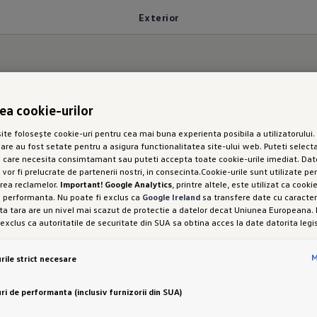
Exterior
rea cookie-urilor
Detail.
te folosește cookie-uri pentru cea mai buna experienta posibila a utilizatorului. 
sare au fost setate pentru a asigura functionalitatea site-ului web. Puteti selecta
or
e care necesita consimtamant sau puteti accepta toate cookie-urile imediat. Dat
 vor fi prelucrate de partenerii nostri, in consecinta.Cookie-urile sunt utilizate pe
rea reclamelor.
Important! Google Analytics
, printre altele, este utilizat ca cook
e performanta. Nu poate fi exclus ca
Google Ireland
sa transfere date cu caracter
a tara are un nivel mai scazut de protectie a datelor decat Uniunea Europeana. 
 exclus ca autoritatile de securitate din SUA sa obtina acces la date datorita legis
interferenta cu drepturile și libertatile dumneavoastra personale nu poate fi exc
setarea cookie-urilor in scopuri de marketing sau a cookie-urilor de performanta
M
rile strict necesare
od expres, cu acest transfer de date, in conformitate cu articolul 49 alineatul (1) 
i libertatea de a oferi, de a refuza sau de a retrage consimtamantul in orice mo
 este responsabila pentru acest site web și pentru cookie-uri. Puteti gasi mai 
ri de performanta (inclusiv furnizorii din SUA)
espre cookie-uri in politica de cookie-uri sau in setarile cookie-urilor. Veti gasi se
rtea de jos a site-ului web.
Nota privind cookie-urile in scopuri de marketing:
Dac