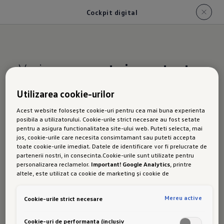
Cockpit digital
Vezi
ceea ce este important
Utilizarea cookie-urilor
Noul Golf
Acest website folosește cookie-uri pentru cea mai buna experienta
posibila a utilizatorului. Cookie-urile strict necesare au fost setate
pentru a asigura functionalitatea site-ului web. Puteti selecta, mai
jos, cookie-urile care necesita consimtamant sau puteti accepta
GTI:
toate cookie-urile imediat. Datele de identificare vor fi prelucrate de
partenerii nostri, in consecinta.Cookie-urile sunt utilizate pentru
personalizarea reclamelor.
Important! Google Analytics
, printre
altele, este utilizat ca cookie de marketing și cookie de
performanta. Nu poate fi exclus ca
Google Ireland
sa transfere date
Digital
cu caracter personal in SUA. Aceasta tara are un nivel mai scazut de
Mereu active
Cookie-urile strict necesare
protectie a datelor decat Uniunea Europeana. Prin urmare, nu poate
fi exclus ca autoritatile de securitate din SUA sa obtina acces la
date datorita legislatiei actuale. Ca urmare, interferenta cu
Cookie-uri de performanta (inclusiv