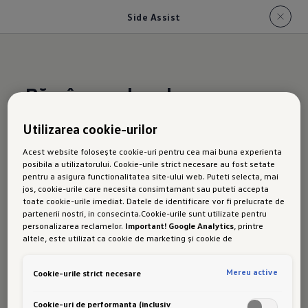
Side Assist
Rămâne pe banda sa
Utilizarea cookie-urilor
Noul Golf
Acest website folosește cookie-uri pentru cea mai buna experienta
posibila a utilizatorului. Cookie-urile strict necesare au fost setate
pentru a asigura functionalitatea site-ului web. Puteti selecta, mai
jos, cookie-urile care necesita consimtamant sau puteti accepta
GTE cu
toate cookie-urile imediat. Datele de identificare vor fi prelucrate de
partenerii nostri, in consecinta.Cookie-urile sunt utilizate pentru
personalizarea reclamelor.
Important! Google Analytics
, printre
altele, este utilizat ca cookie de marketing și cookie de
performanta. Nu poate fi exclus ca
Google Ireland
sa transfere date
cu caracter personal in SUA. Aceasta tara are un nivel mai scazut de
asistent
Mereu active
Cookie-urile strict necesare
protectie a datelor decat Uniunea Europeana. Prin urmare, nu poate
fi exclus ca autoritatile de securitate din SUA sa obtina acces la
date datorita legislatiei actuale. Ca urmare, interferenta cu
Cookie-uri de performanta (inclusiv