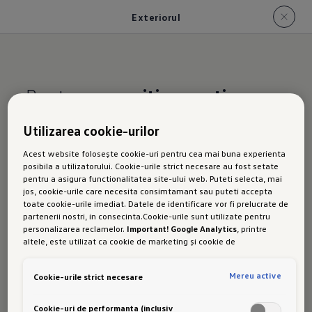
Exteriorul
Pentru o
apariție sportiv-
elegantă
Utilizarea cookie-urilor
Exterior
Acest website folosește cookie-uri pentru cea mai buna experienta
posibila a utilizatorului. Cookie-urile strict necesare au fost setate
pentru a asigura functionalitatea site-ului web. Puteti selecta, mai
jos, cookie-urile care necesita consimtamant sau puteti accepta
toate cookie-urile imediat. Datele de identificare vor fi prelucrate de
partenerii nostri, in consecinta.Cookie-urile sunt utilizate pentru
ul
noului
personalizarea reclamelor.
Important! Google Analytics
, printre
altele, este utilizat ca cookie de marketing și cookie de
performanta. Nu poate fi exclus ca
Google Ireland
sa transfere date
cu caracter personal in SUA. Aceasta tara are un nivel mai scazut de
Mereu active
Cookie-urile strict necesare
protectie a datelor decat Uniunea Europeana. Prin urmare, nu poate
fi exclus ca autoritatile de securitate din SUA sa obtina acces la
date datorita legislatiei actuale. Ca urmare, interferenta cu
Cookie-uri de performanta (inclusiv