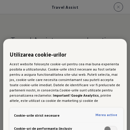
Travel Assist
Travel Assist cu mass location
data
Utilizarea cookie-urilor
Acest website folosește cookie-uri pentru cea mai buna experienta
Menține banda pentru dumneavoastră
Și
posibila a utilizatorului. Cookie-urile strict necesare au fost setate
păstrează distanța față de ceilalți.
pentru a asigura functionalitatea site-ului web. Puteti selecta, mai
jos, cookie-urile care necesita consimtamant sau puteti accepta
Cu sistemul opțional
"Travel Assist"
² aveți la
toate cookie-urile imediat. Datele de identificare vor fi prelucrate de
partenerii nostri, in consecinta.Cookie-urile sunt utilizate pentru
bord un sistem de asistență extrem de util.
personalizarea reclamelor.
Important! Google Analytics
, printre
Acesta poate menține pentru dumneavoastră
altele, este utilizat ca cookie de marketing și cookie de
performanta. Nu poate fi exclus ca
Google Ireland
sa transfere date
banda,
viteza
față de autovehiculul din față și
cu caracter personal in SUA. Aceasta tara are un nivel mai scazut de
viteza maximă setată de către
Mereu active
Cookie-urile strict necesare
protectie a datelor decat Uniunea Europeana. Prin urmare, nu poate
fi exclus ca autoritatile de securitate din SUA sa obtina acces la
dumneavoastră
.³ ⁴
date datorita legislatiei actuale. Ca urmare, interferenta cu
Cookie-uri de performanta (inclusiv