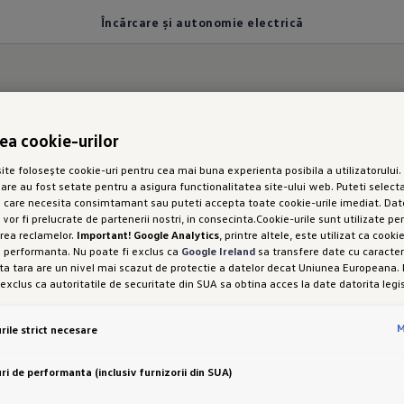
Încărcare și autonomie electrică
onomie electrică
rea cookie-urilor
te folosește cookie-uri pentru cea mai buna experienta posibila a utilizatorului. 
sare au fost setate pentru a asigura functionalitatea site-ului web. Puteti selecta
departe la drum.
e care necesita consimtamant sau puteti accepta toate cookie-urile imediat. Dat
 vor fi prelucrate de partenerii nostri, in consecinta.Cookie-urile sunt utilizate pe
rea reclamelor.
Important! Google Analytics
, printre altele, este utilizat ca cook
rcurge, în funcție de capacitatea bateriei,
până la 7
e performanta. Nu poate fi exclus ca
Google Ireland
sa transfere date cu caracter
stfel sunteți echipat pentru aproape orice călătorie 
a tara are un nivel mai scazut de protectie a datelor decat Uniunea Europeana. 
 exclus ca autoritatile de securitate din SUA sa obtina acces la date datorita legis
ncărcare rapidă CC (curent continuu), la o temperatur
interferenta cu drepturile și libertatile dumneavoastra personale nu poate fi exc
setarea cookie-urilor in scopuri de marketing sau a cookie-urilor de performanta
are de până la 200 kW
în cca 25 de minute de la 10 la
M
rile strict necesare
od expres, cu acest transfer de date, in conformitate cu articolul 49 alineatul (1) 
sistemul inteligent de management al bateriei și des
i libertatea de a oferi, de a refuza sau de a retrage consimtamantul in orice mo
 este responsabila pentru acest site web și pentru cookie-uri. Puteti gasi mai 
rea consumului.
ri de performanta (inclusiv furnizorii din SUA)
espre cookie-uri in politica de cookie-uri sau in setarile cookie-urilor. Veti gasi se
rtea de jos a site-ului web.
Nota privind cookie-urile in scopuri de marketing:
Dac