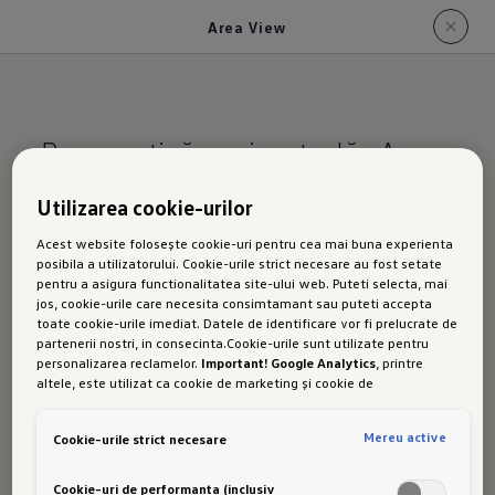
Area View
Perspectivă perimetrală „Area
View”
Utilizarea cookie-urilor
Acest website folosește cookie-uri pentru cea mai buna experienta
Pentru
perspectivă de jur împrejur.
posibila a utilizatorului. Cookie-urile strict necesare au fost setate
pentru a asigura functionalitatea site-ului web. Puteti selecta, mai
Manevrare în centrul aglomerat, în parcarea
jos, cookie-urile care necesita consimtamant sau puteti accepta
acoperită și pe drumuri accidentate: există
toate cookie-urile imediat. Datele de identificare vor fi prelucrate de
partenerii nostri, in consecinta.Cookie-urile sunt utilizate pentru
numeroase situații în care, ca șofer, ți-ar prinde
personalizarea reclamelor.
Important! Google Analytics
, printre
bine încă o pereche de ochi. Cu sistemul
altele, este utilizat ca cookie de marketing și cookie de
performanta. Nu poate fi exclus ca
Google Ireland
sa transfere date
opțional de vizualizare perimetrală "Area
cu caracter personal in SUA. Aceasta tara are un nivel mai scazut de
View" beneficiați de patru camere, care
Mereu active
Cookie-urile strict necesare
protectie a datelor decat Uniunea Europeana. Prin urmare, nu poate
fi exclus ca autoritatile de securitate din SUA sa obtina acces la
înregistrează zona din jurul mașinii și transmit
date datorita legislatiei actuale. Ca urmare, interferenta cu
Cookie-uri de performanta (inclusiv