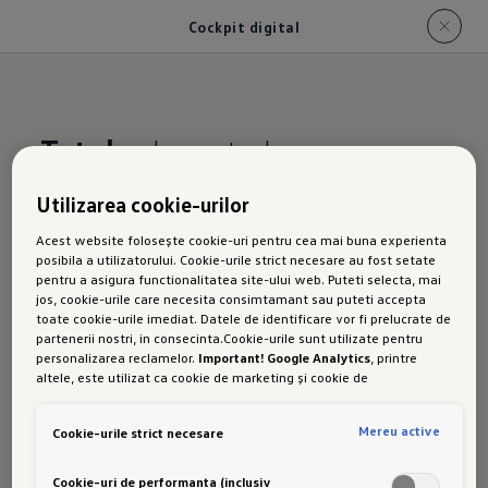
Cockpit digital
Totul
Utilizarea cookie-urilor
Noul ID.7
Acest website folosește cookie-uri pentru cea mai buna experienta
posibila a utilizatorului. Cookie-urile strict necesare au fost setate
pentru a asigura functionalitatea site-ului web. Puteti selecta, mai
jos, cookie-urile care necesita consimtamant sau puteti accepta
Tourer:
toate cookie-urile imediat. Datele de identificare vor fi prelucrate de
partenerii nostri, in consecinta.Cookie-urile sunt utilizate pentru
personalizarea reclamelor.
Important! Google Analytics
, printre
altele, este utilizat ca cookie de marketing și cookie de
performanta. Nu poate fi exclus ca
Google Ireland
sa transfere date
Cockpit
cu caracter personal in SUA. Aceasta tara are un nivel mai scazut de
Mereu active
Cookie-urile strict necesare
protectie a datelor decat Uniunea Europeana. Prin urmare, nu poate
fi exclus ca autoritatile de securitate din SUA sa obtina acces la
date datorita legislatiei actuale. Ca urmare, interferenta cu
Cookie-uri de performanta (inclusiv