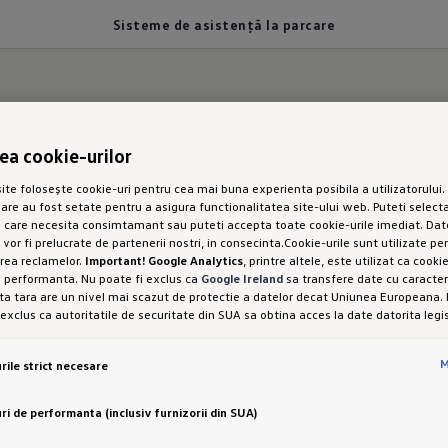
Sisteme de asistență la parcare
rea cookie-urilor
la parcare
te folosește cookie-uri pentru cea mai buna experienta posibila a utilizatorului. 
sare au fost setate pentru a asigura functionalitatea site-ului web. Puteti selecta
me de asistență la p
e care necesita consimtamant sau puteti accepta toate cookie-urile imediat. Dat
 vor fi prelucrate de partenerii nostri, in consecinta.Cookie-urile sunt utilizate pe
rea reclamelor.
Important! Google Analytics
, printre altele, este utilizat ca cook
entru ID.Polo pe scu
e performanta. Nu poate fi exclus ca
Google Ireland
sa transfere date cu caracter
a tara are un nivel mai scazut de protectie a datelor decat Uniunea Europeana. 
 exclus ca autoritatile de securitate din SUA sa obtina acces la date datorita legis
interferenta cu drepturile și libertatile dumneavoastra personale nu poate fi exc
setarea cookie-urilor in scopuri de marketing sau a cookie-urilor de performanta
M
rile strict necesare
od expres, cu acest transfer de date, in conformitate cu articolul 49 alineatul (1) 
istență la parcare sunt disponibile pentru variantel
i libertatea de a oferi, de a refuza sau de a retrage consimtamantul in orice mo
 este responsabila pentru acest site web și pentru cookie-uri. Puteti gasi mai 
ri de performanta (inclusiv furnizorii din SUA)
espre cookie-uri in politica de cookie-uri sau in setarile cookie-urilor. Veti gasi se
rtea de jos a site-ului web.
Nota privind cookie-urile in scopuri de marketing:
Dac