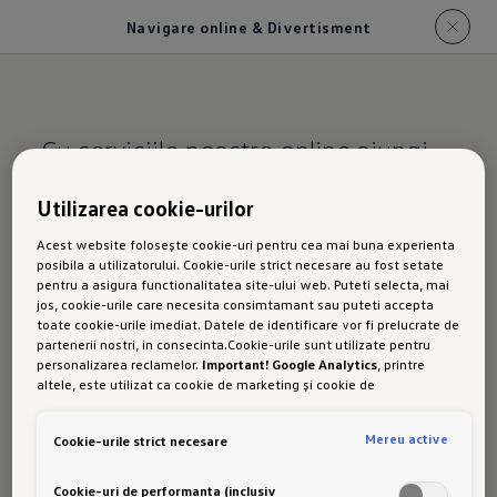
Navigare online & Divertisment
Cu serviciile noastre online ajungi
mereu în siguranță și fără griji.
Utilizarea cookie-urilor
Navigare online și
Acest website folosește cookie-uri pentru cea mai buna experienta
posibila a utilizatorului. Cookie-urile strict necesare au fost setate
divertisment în ID.
pentru a asigura functionalitatea site-ului web. Puteti selecta, mai
jos, cookie-urile care necesita consimtamant sau puteti accepta
Polo
toate cookie-urile imediat. Datele de identificare vor fi prelucrate de
partenerii nostri, in consecinta.Cookie-urile sunt utilizate pentru
personalizarea reclamelor.
Important! Google Analytics
, printre
altele, este utilizat ca cookie de marketing și cookie de
performanta. Nu poate fi exclus ca
Google Ireland
sa transfere date
cu caracter personal in SUA. Aceasta tara are un nivel mai scazut de
Cu navigația online a sistemului tău opțional,
Mereu active
Cookie-urile strict necesare
protectie a datelor decat Uniunea Europeana. Prin urmare, nu poate
poți ajunge la destinație mai relaxat, chiar și în
fi exclus ca autoritatile de securitate din SUA sa obtina acces la
date datorita legislatiei actuale. Ca urmare, interferenta cu
Cookie-uri de performanta (inclusiv