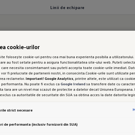
Linii de echipare
rea cookie-urilor
nte.
te folosește cookie-uri pentru cea mai buna experienta posibila a utilizatorului. 
sare au fost setate pentru a asigura functionalitatea site-ului web. Puteti selecta
iile de echipare ID. 
e care necesita consimtamant sau puteti accepta toate cookie-urile imediat. Dat
 vor fi prelucrate de partenerii nostri, in consecinta.Cookie-urile sunt utilizate pe
rea reclamelor.
Important! Google Analytics
, printre altele, este utilizat ca cook
e performanta. Nu poate fi exclus ca
Google Ireland
sa transfere date cu caracter
a tara are un nivel mai scazut de protectie a datelor decat Uniunea Europeana. 
 exclus ca autoritatile de securitate din SUA sa obtina acces la date datorita legis
iniile de echipare ale ID. Polo și găsește-ți favoritu
interferenta cu drepturile și libertatile dumneavoastra personale nu poate fi exc
setarea cookie-urilor in scopuri de marketing sau a cookie-urilor de performanta
M
rile strict necesare
od expres, cu acest transfer de date, in conformitate cu articolul 49 alineatul (1) 
i libertatea de a oferi, de a refuza sau de a retrage consimtamantul in orice mo
 este responsabila pentru acest site web și pentru cookie-uri. Puteti gasi mai 
d
ri de performanta (inclusiv furnizorii din SUA)
espre cookie-uri in politica de cookie-uri sau in setarile cookie-urilor. Veti gasi se
rtea de jos a site-ului web.
Nota privind cookie-urile in scopuri de marketing:
Dac