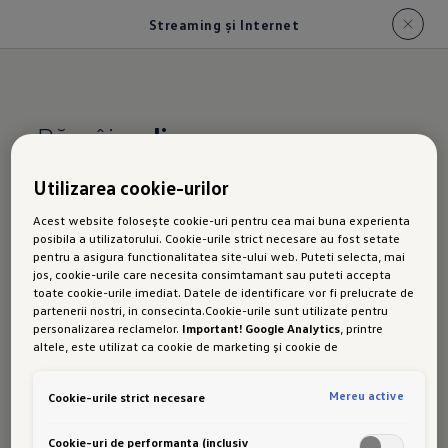
Streaming și Internet
Rămâi
online
Utilizarea cookie-urilor
Noul Golf Variant:
Acest website folosește cookie-uri pentru cea mai buna experienta
posibila a utilizatorului. Cookie-urile strict necesare au fost setate
Streaming &
pentru a asigura functionalitatea site-ului web. Puteti selecta, mai
jos, cookie-urile care necesita consimtamant sau puteti accepta
Internet
toate cookie-urile imediat. Datele de identificare vor fi prelucrate de
partenerii nostri, in consecinta.Cookie-urile sunt utilizate pentru
personalizarea reclamelor.
Important! Google Analytics
, printre
altele, este utilizat ca cookie de marketing și cookie de
performanta. Nu poate fi exclus ca
Google Ireland
sa transfere date
cu caracter personal in SUA. Aceasta tara are un nivel mai scazut de
Cu "Streaming & Internet"1,2 în modelul tău Golf
Mereu active
Cookie-urile strict necesare
protectie a datelor decat Uniunea Europeana. Prin urmare, nu poate
Variant te bucuri de muzica ta preferată. Nu
fi exclus ca autoritatile de securitate din SUA sa obtina acces la
date datorita legislatiei actuale. Ca urmare, interferenta cu
Cookie-uri de performanta (inclusiv