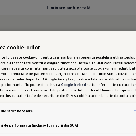
Iluminare ambientală
 spații
rea cookie-urilor
te folosește cookie-uri pentru cea mai buna experienta posibila a utilizatorului. 
sare au fost setate pentru a asigura functionalitatea site-ului web. Puteti selecta
 Golf Varian
e care necesita consimtamant sau puteti accepta toate cookie-urile imediat. Dat
 vor fi prelucrate de partenerii nostri, in consecinta.Cookie-urile sunt utilizate pe
rea reclamelor.
Important! Google Analytics
, printre altele, este utilizat ca cook
e performanta. Nu poate fi exclus ca
Google Ireland
sa transfere date cu caracter
a tara are un nivel mai scazut de protectie a datelor decat Uniunea Europeana. 
 exclus ca autoritatile de securitate din SUA sa obtina acces la date datorita legis
minare
interferenta cu drepturile și libertatile dumneavoastra personale nu poate fi exc
setarea cookie-urilor in scopuri de marketing sau a cookie-urilor de performanta
M
rile strict necesare
od expres, cu acest transfer de date, in conformitate cu articolul 49 alineatul (1) 
i libertatea de a oferi, de a refuza sau de a retrage consimtamantul in orice mo
 este responsabila pentru acest site web și pentru cookie-uri. Puteti gasi mai 
ri de performanta (inclusiv furnizorii din SUA)
espre cookie-uri in politica de cookie-uri sau in setarile cookie-urilor. Veti gasi se
rtea de jos a site-ului web.
Nota privind cookie-urile in scopuri de marketing:
Dac