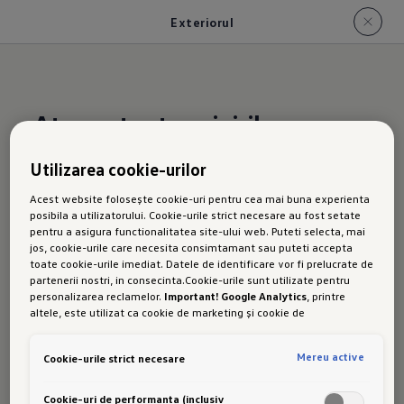
Exteriorul
Atrage toate privirile
Utilizarea cookie-urilor
Noul Golf Variant:
Acest website folosește cookie-uri pentru cea mai buna experienta
posibila a utilizatorului. Cookie-urile strict necesare au fost setate
Exteriorul
pentru a asigura functionalitatea site-ului web. Puteti selecta, mai
jos, cookie-urile care necesita consimtamant sau puteti accepta
toate cookie-urile imediat. Datele de identificare vor fi prelucrate de
partenerii nostri, in consecinta.Cookie-urile sunt utilizate pentru
personalizarea reclamelor.
Important! Google Analytics
, printre
Golf Variant este mașina ideală dacă îți dorești
altele, este utilizat ca cookie de marketing și cookie de
mai mult spațiu și vrei în același timp să simți
performanta. Nu poate fi exclus ca
Google Ireland
sa transfere date
cu caracter personal in SUA. Aceasta tara are un nivel mai scazut de
sentimentul Golf.
Logoul Volkswagen luminos
,
Mereu active
Cookie-urile strict necesare
protectie a datelor decat Uniunea Europeana. Prin urmare, nu poate
barele de protecție atrăgătoare,
precum și
fi exclus ca autoritatile de securitate din SUA sa obtina acces la
date datorita legislatiei actuale. Ca urmare, interferenta cu
Cookie-uri de performanta (inclusiv
noile faruri și blocuri optice spate cu